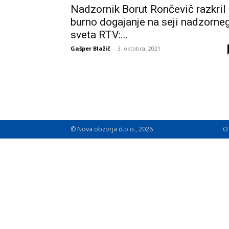
Nadzornik Borut Rončevič razkril
burno dogajanje na seji nadzorne
sveta RTV:...
Gašper Blažič
-
3. oktobra, 2021
© Nova obzorja d.o.o., 2026
O 