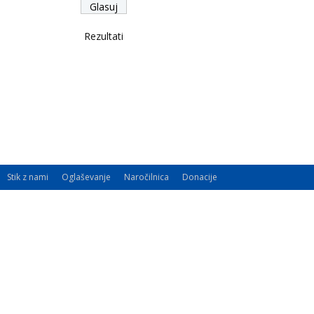
Rezultati
Stik z nami
Oglaševanje
Naročilnica
Donacije