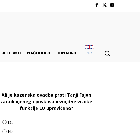
EJELI SMO
NAŠI KRAJI
DONACIJE
ENG
Ali je kazenska ovadba proti Tanji Fajon
zaradi njenega poskusa osvojitve visoke
funkcije EU upravičena?
Da
Ne