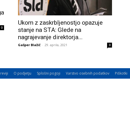
ga
Ukom z zaskrbljenostjo opazuje
0
stanje na STA: Glede na
nagrajevanje direktorja...
Gašper Blažič
-
29. aprila, 2021
0
reviji
O podjetju
Splošni pogoji
Varstvo osebnih podatkov
Piškotki