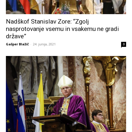
Nadškof Stanislav Zore: “Zgolj
nasprotovanje vsemu in vsakemu ne gradi
države”
Gašper Blažič
-
24. junija, 2021
0