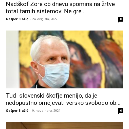
Nadškof Zore ob dnevu spomina na žrtve
totalitarnih sistemov: Ne gre...
Gašper Blažič
-
24. avgusta, 2022
0
Tudi slovenski škofje menijo, da je
nedopustno omejevati versko svobodo ob...
Gašper Blažič
-
9. novembra, 2021
0