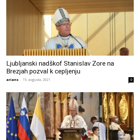
Ljubljanski nadškof Stanislav Zore na
Brezjah pozval k cepljenju
arians
-
15. avgusta, 2021
0