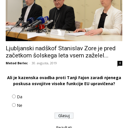
Ljubljanski nadškof Stanislav Zore je pred
začetkom šolskega leta vsem zaželel...
Metod Berlec
-
30. avgusta, 2019
0
Ali je kazenska ovadba proti Tanji Fajon zaradi njenega
poskusa osvojitve visoke funkcije EU upravičena?
Da
Ne
Rezultati