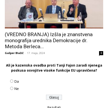
(VREDNO BRANJA) Izšla je znanstvena
monografija urednika Demokracije dr.
Metoda Berleca...
Gašper Blažič
-
17. maja, 2024
0
Ali je kazenska ovadba proti Tanji Fajon zaradi njenega
poskusa osvojitve visoke funkcije EU upravičena?
Da
Ne
Rezultati