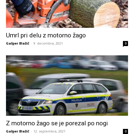
Umrl pri delu z motorno žago
Gašper Blažič
-
9. decembra, 2021
0
Z motorno žago se je porezal po nogi
Gašper Blažič
-
12. septembra, 2021
0