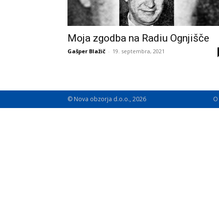
Moja zgodba na Radiu Ognjišče
Gašper Blažič
-
19. septembra, 2021
© Nova obzorja d.o.o., 2026
O 