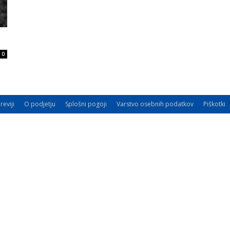
0
reviji
O podjetju
Splošni pogoji
Varstvo osebnih podatkov
Piškotki