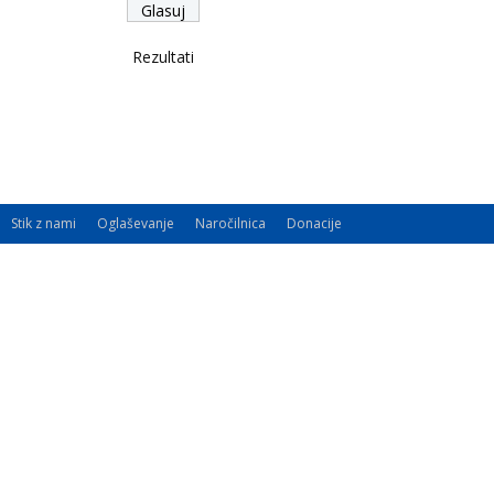
Rezultati
Stik z nami
Oglaševanje
Naročilnica
Donacije