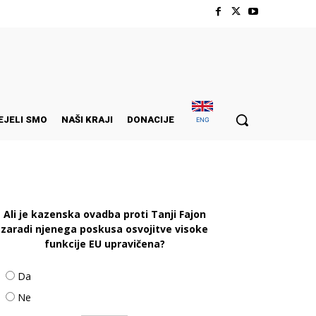
EJELI SMO
NAŠI KRAJI
DONACIJE
ENG
Ali je kazenska ovadba proti Tanji Fajon
zaradi njenega poskusa osvojitve visoke
funkcije EU upravičena?
Da
Ne