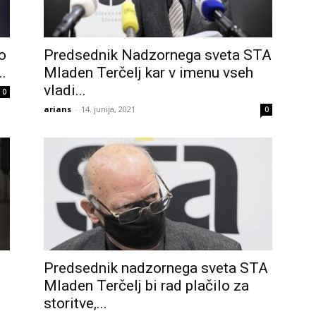
o
Predsednik Nadzornega sveta STA
..
Mladen Terčelj kar v imenu vseh
vladi...
0
arians
-
14. junija, 2021
0
Predsednik nadzornega sveta STA
Mladen Terčelj bi rad plačilo za
storitve,...