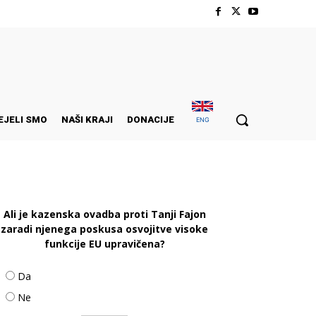
EJELI SMO
NAŠI KRAJI
DONACIJE
ENG
Ali je kazenska ovadba proti Tanji Fajon
zaradi njenega poskusa osvojitve visoke
funkcije EU upravičena?
Da
Ne