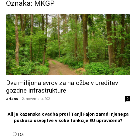
Oznaka: MKGP
Dva milijona evrov za naložbe v ureditev
gozdne infrastrukture
arians
-
2. novembra, 2021
0
Ali je kazenska ovadba proti Tanji Fajon zaradi njenega
poskusa osvojitve visoke funkcije EU upravičena?
Da