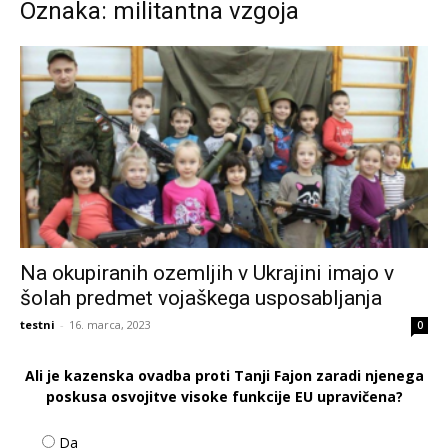
Oznaka: militantna vzgoja
Na okupiranih ozemljih v Ukrajini imajo v
šolah predmet vojaškega usposabljanja
testni
-
16. marca, 2023
0
Ali je kazenska ovadba proti Tanji Fajon zaradi njenega
poskusa osvojitve visoke funkcije EU upravičena?
Da