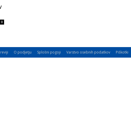
v
0
reviji
O podjetju
Splošni pogoji
Varstvo osebnih podatkov
Piškotki