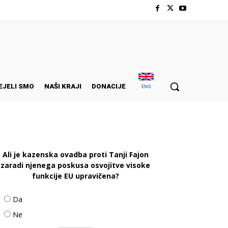
EJELI SMO
NAŠI KRAJI
DONACIJE
ENG
Ali je kazenska ovadba proti Tanji Fajon
zaradi njenega poskusa osvojitve visoke
funkcije EU upravičena?
Da
Ne