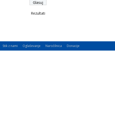
Rezultati
Stik z nami
Oglaševanje
Naročilnica
Donacije