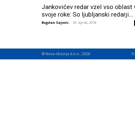
Jankovićev redar vzel vso oblast 
svoje roke: So ljubljanski redarji...
Bogdan Sajovic
-
29. aprila, 2018
© Nova obzorja d.o.o., 2026
O 