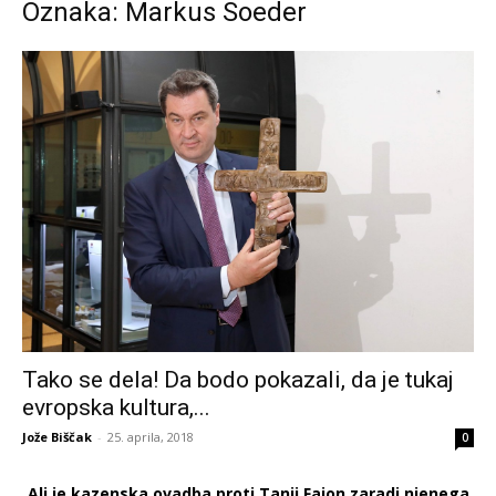
Oznaka: Markus Soeder
Tako se dela! Da bodo pokazali, da je tukaj
evropska kultura,...
Jože Biščak
-
25. aprila, 2018
0
Ali je kazenska ovadba proti Tanji Fajon zaradi njenega