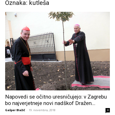
Oznaka: kutleša
Napovedi se očitno uresničujejo: v Zagrebu
bo najverjetneje novi nadškof Dražen...
Gašper Blažič
-
19. novembra, 2018
0