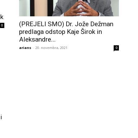
ok
(PREJELI SMO) Dr. Jože Dežman
0
predlaga odstop Kaje Širok in
Aleksandre...
arians
-
20. novembra, 2021
0
i