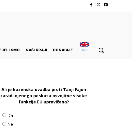
EJELI SMO
NAŠI KRAJI
DONACIJE
ENG
Ali je kazenska ovadba proti Tanji Fajon
zaradi njenega poskusa osvojitve visoke
funkcije EU upravičena?
Da
Ne