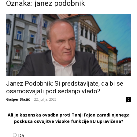
Oznaka: janez podobnik
Janez Podobnik: Si predstavljate, da bi se
osamosvajali pod sedanjo vlado?
Gašper Blažič
-
22. julija, 2023
0
Ali je kazenska ovadba proti Tanji Fajon zaradi njenega
poskusa osvojitve visoke funkcije EU upravičena?
Da