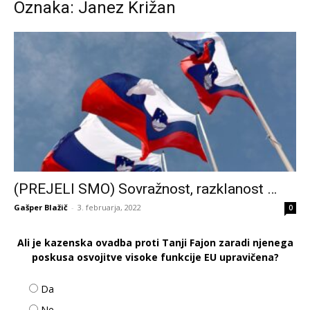
Oznaka: Janez Križan
(PREJELI SMO) Sovražnost, razklanost …
Gašper Blažič
-
3. februarja, 2022
0
Ali je kazenska ovadba proti Tanji Fajon zaradi njenega
poskusa osvojitve visoke funkcije EU upravičena?
Da
Ne