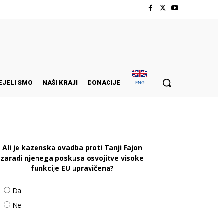
EJELI SMO
NAŠI KRAJI
DONACIJE
ENG
Ali je kazenska ovadba proti Tanji Fajon
zaradi njenega poskusa osvojitve visoke
funkcije EU upravičena?
Da
Ne