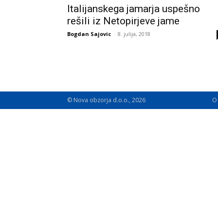
Italijanskega jamarja uspešno
rešili iz Netopirjeve jame
Bogdan Sajovic
-
8. julija, 2018
© Nova obzorja d.o.o., 2026
O 