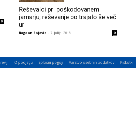
Reševalci pri poškodovanem
jamarju; reševanje bo trajalo še več
0
ur
Bogdan Sajovic
-
7. julija, 2018
0
reviji
O podjetju
Splošni pogoji
Varstvo osebnih podatkov
Piškotki