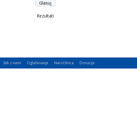
Rezultati
Stik z nami
Oglaševanje
Naročilnica
Donacije