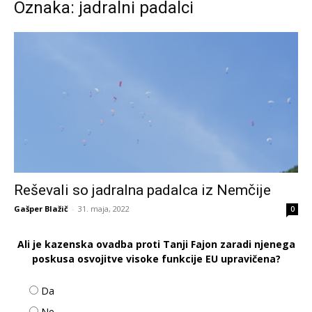
Oznaka: jadralni padalci
Reševali so jadralna padalca iz Nemčije
Gašper Blažič
-
31. maja, 2022
0
Ali je kazenska ovadba proti Tanji Fajon zaradi njenega
poskusa osvojitve visoke funkcije EU upravičena?
Da
Ne