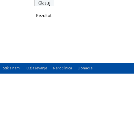
Rezultati
Stik z nami
Oglaševanje
Naročilnica
Donacije