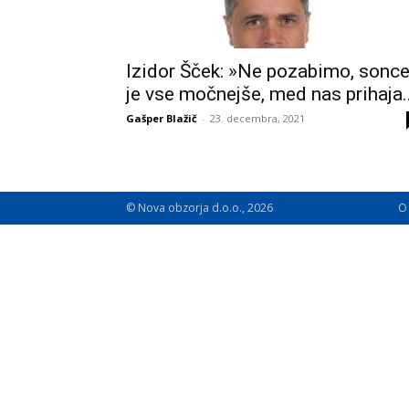
Izidor Šček: »Ne pozabimo, sonc
je vse močnejše, med nas prihaja..
Gašper Blažič
-
23. decembra, 2021
© Nova obzorja d.o.o., 2026
O 