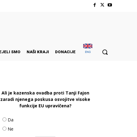
EJELI SMO
NAŠI KRAJI
DONACIJE
ENG
Ali je kazenska ovadba proti Tanji Fajon
zaradi njenega poskusa osvojitve visoke
funkcije EU upravičena?
Da
Ne