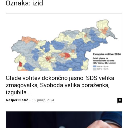
Oznaka: izid
Glede volitev dokončno jasno: SDS velika
zmagovalka, Svoboda velika poraženka,
izgubila...
Gašper Blažič
-
15. junija, 2024
0