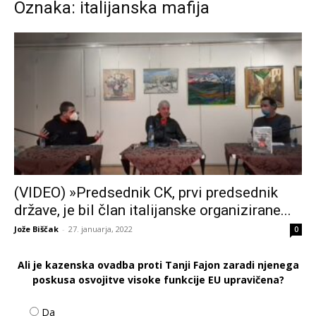
Oznaka: italijanska mafija
(VIDEO) »Predsednik CK, prvi predsednik
države, je bil član italijanske organizirane...
Jože Biščak
-
27. januarja, 2022
0
Ali je kazenska ovadba proti Tanji Fajon zaradi njenega
poskusa osvojitve visoke funkcije EU upravičena?
Da