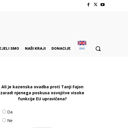
EJELI SMO
NAŠI KRAJI
DONACIJE
ENG
Ali je kazenska ovadba proti Tanji Fajon
zaradi njenega poskusa osvojitve visoke
funkcije EU upravičena?
Da
Ne