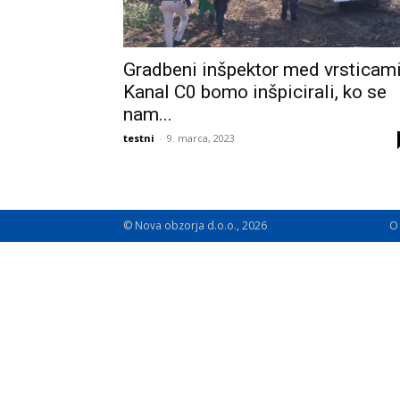
Gradbeni inšpektor med vrsticami
Kanal C0 bomo inšpicirali, ko se
nam...
testni
-
9. marca, 2023
© Nova obzorja d.o.o., 2026
O 