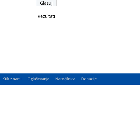
Rezultati
Stik z nami
Oglaševanje
Naročilnica
Donacije