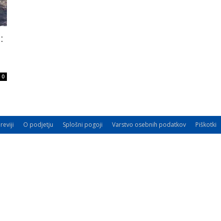
:
0
reviji
O podjetju
Splošni pogoji
Varstvo osebnih podatkov
Piškotki