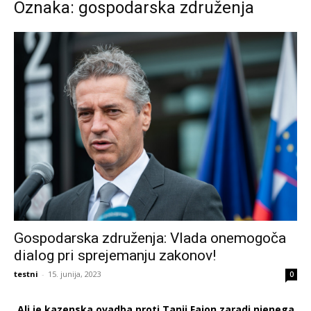
Oznaka: gospodarska združenja
Gospodarska združenja: Vlada onemogoča
dialog pri sprejemanju zakonov!
testni
-
15. junija, 2023
0
Ali je kazenska ovadba proti Tanji Fajon zaradi njenega