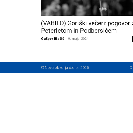
(VABILO) Goriški večeri: pogovor 
Peterletom in Podbersičem
Gašper Blažič
-
9. maja, 2024
© Nova obzorja d.o.o., 2026
O 