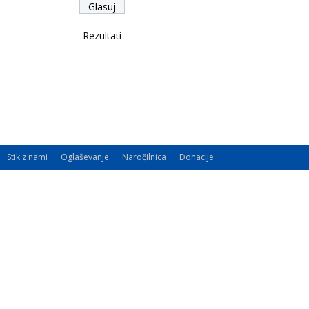
Rezultati
Stik z nami
Oglaševanje
Naročilnica
Donacije