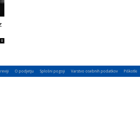
z
0
reviji
O podjetju
Splošni pogoji
Varstvo osebnih podatkov
Piškotki