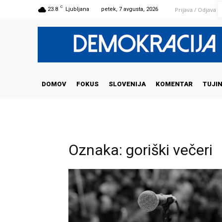
C
Prijava / Odjava
23.8
Ljubljana
petek, 7 avgusta, 2026
DOMOV
FOKUS
SLOVENIJA
KOMENTAR
TUJI
Oznaka: goriški večeri