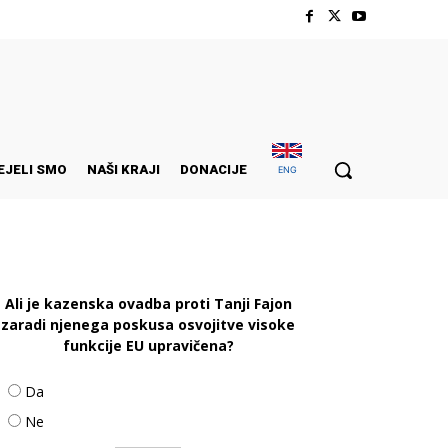
EJELI SMO
NAŠI KRAJI
DONACIJE
ENG
Ali je kazenska ovadba proti Tanji Fajon
zaradi njenega poskusa osvojitve visoke
funkcije EU upravičena?
Da
Ne