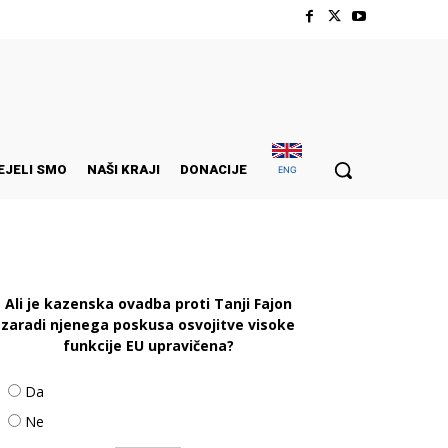
EJELI SMO
NAŠI KRAJI
DONACIJE
ENG
Ali je kazenska ovadba proti Tanji Fajon
zaradi njenega poskusa osvojitve visoke
funkcije EU upravičena?
Da
Ne