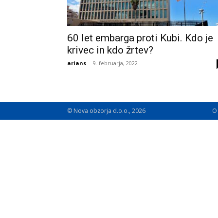
60 let embarga proti Kubi. Kdo je
krivec in kdo žrtev?
arians
-
9. februarja, 2022
© Nova obzorja d.o.o., 2026
O 