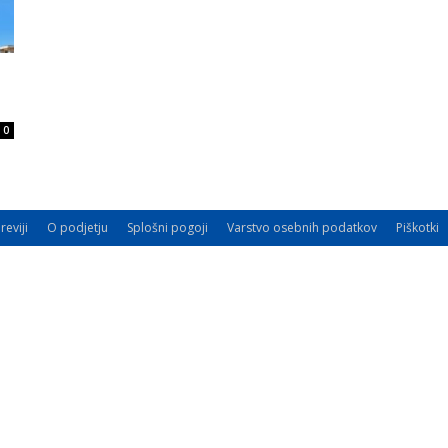
0
reviji
O podjetju
Splošni pogoji
Varstvo osebnih podatkov
Piškotki