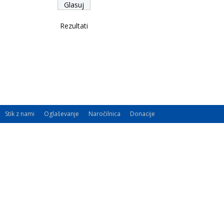
Rezultati
Stik z nami
Oglaševanje
Naročilnica
Donacije