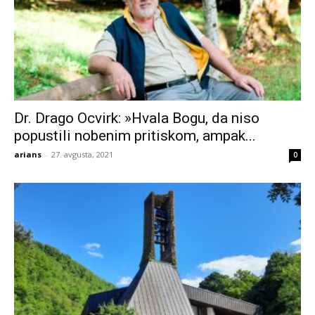
Dr. Drago Ocvirk: »Hvala Bogu, da niso
popustili nobenim pritiskom, ampak...
arians
-
27. avgusta, 2021
0