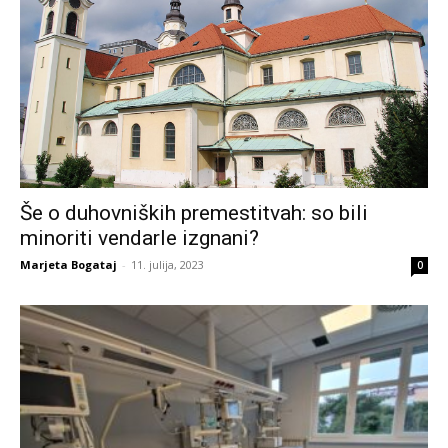
Še o duhovniških premestitvah: so bili
minoriti vendarle izgnani?
Marjeta Bogataj
-
11. julija, 2023
0