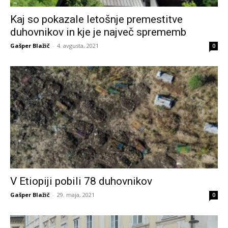
Kaj so pokazale letošnje premestitve
duhovnikov in kje je največ sprememb
Gašper Blažič
-
4. avgusta, 2021
0
V Etiopiji pobili 78 duhovnikov
Gašper Blažič
-
29. maja, 2021
0