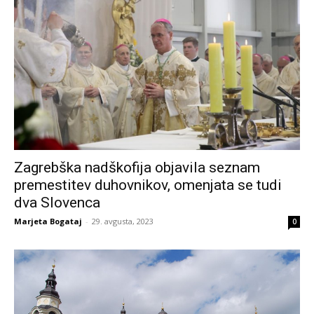
Zagrebška nadškofija objavila seznam
premestitev duhovnikov, omenjata se tudi
dva Slovenca
Marjeta Bogataj
-
29. avgusta, 2023
0