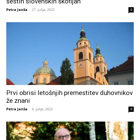
šestih slovenskih škofijah
Petra Janša
-
27. julija, 2022
0
Prvi obrisi letošnjih premestitev duhovnikov
že znani
Petra Janša
-
6. julija, 2022
0