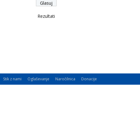
Rezultati
Stik z nami
Oglaševanje
Naročilnica
Donacije