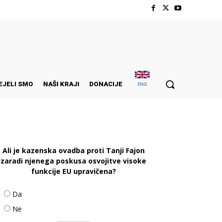
EJELI SMO
NAŠI KRAJI
DONACIJE
ENG
Ali je kazenska ovadba proti Tanji Fajon
zaradi njenega poskusa osvojitve visoke
funkcije EU upravičena?
Da
Ne