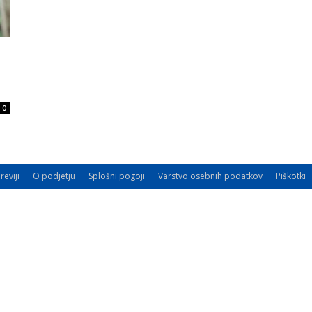
.
0
reviji
O podjetju
Splošni pogoji
Varstvo osebnih podatkov
Piškotki