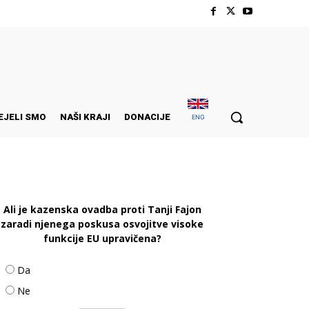
EJELI SMO
NAŠI KRAJI
DONACIJE
ENG
Ali je kazenska ovadba proti Tanji Fajon
zaradi njenega poskusa osvojitve visoke
funkcije EU upravičena?
Da
Ne