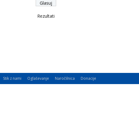
Rezultati
Stik z nami
Oglaševanje
Naročilnica
Donacije