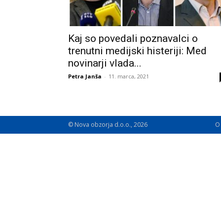
Kaj so povedali poznavalci o
trenutni medijski histeriji: Med
novinarji vlada...
Petra Janša
-
11. marca, 2021
© Nova obzorja d.o.o., 2026
O 