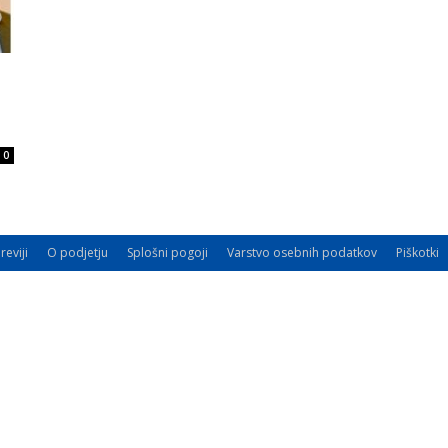
0
reviji
O podjetju
Splošni pogoji
Varstvo osebnih podatkov
Piškotki