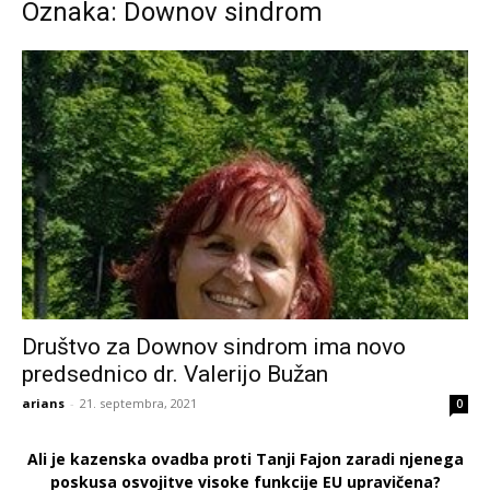
Oznaka: Downov sindrom
Društvo za Downov sindrom ima novo
predsednico dr. Valerijo Bužan
arians
-
21. septembra, 2021
0
Ali je kazenska ovadba proti Tanji Fajon zaradi njenega
poskusa osvojitve visoke funkcije EU upravičena?