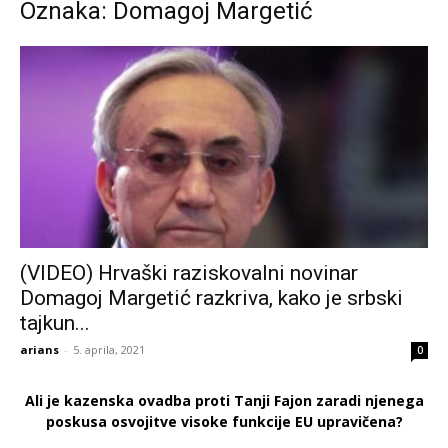
Oznaka: Domagoj Margetić
(VIDEO) Hrvaški raziskovalni novinar
Domagoj Margetić razkriva, kako je srbski
tajkun...
arians
-
5. aprila, 2021
0
Ali je kazenska ovadba proti Tanji Fajon zaradi njenega
poskusa osvojitve visoke funkcije EU upravičena?