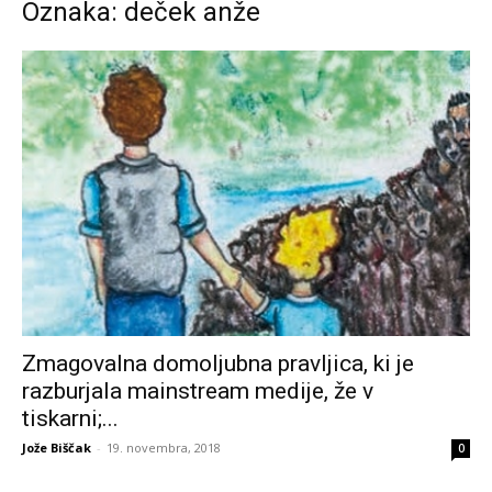
Oznaka: deček anže
Zmagovalna domoljubna pravljica, ki je
razburjala mainstream medije, že v
tiskarni;...
Jože Biščak
-
19. novembra, 2018
0