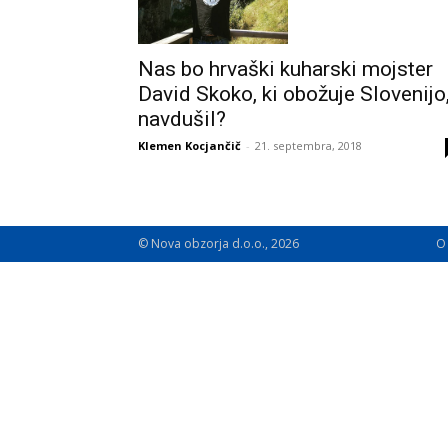
Nas bo hrvaški kuharski mojster
David Skoko, ki obožuje Slovenijo
navdušil?
Klemen Kocjančič
-
21. septembra, 2018
© Nova obzorja d.o.o., 2026
O 