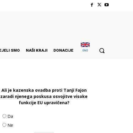
EJELI SMO
NAŠI KRAJI
DONACIJE
ENG
Ali je kazenska ovadba proti Tanji Fajon
zaradi njenega poskusa osvojitve visoke
funkcije EU upravičena?
Da
Ne