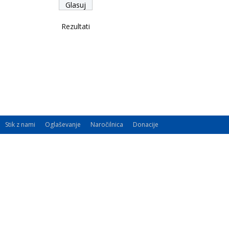
Rezultati
Stik z nami
Oglaševanje
Naročilnica
Donacije