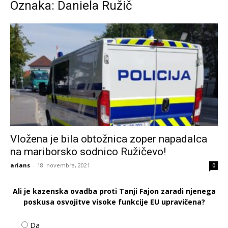
Oznaka: Daniela Ružič
Vložena je bila obtožnica zoper napadalca
na mariborsko sodnico Ružičevo!
arians
-
18. novembra, 2021
0
Ali je kazenska ovadba proti Tanji Fajon zaradi njenega
poskusa osvojitve visoke funkcije EU upravičena?
Da