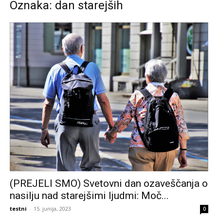
Oznaka: dan starejših
(PREJELI SMO) Svetovni dan ozaveščanja o
nasilju nad starejšimi ljudmi: Moč...
testni
-
15. junija, 2023
0