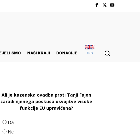
EJELI SMO
NAŠI KRAJI
DONACIJE
ENG
Ali je kazenska ovadba proti Tanji Fajon
zaradi njenega poskusa osvojitve visoke
funkcije EU upravičena?
Da
Ne