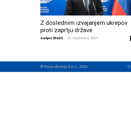
Z doslednim izvajanjem ukrepov
proti zaprtju države
Gašper Blažič
-
10. novembra, 2021
© Nova obzorja d.o.o., 2026
O 