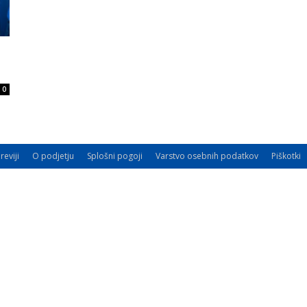
0
reviji
O podjetju
Splošni pogoji
Varstvo osebnih podatkov
Piškotki