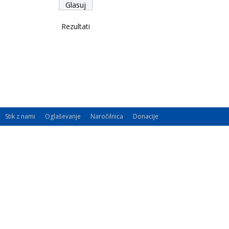
Rezultati
Stik z nami
Oglaševanje
Naročilnica
Donacije