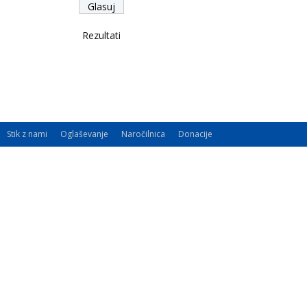
Rezultati
Stik z nami
Oglaševanje
Naročilnica
Donacije