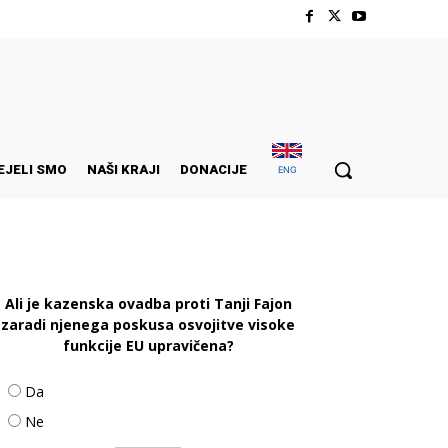
EJELI SMO
NAŠI KRAJI
DONACIJE
ENG
Ali je kazenska ovadba proti Tanji Fajon
zaradi njenega poskusa osvojitve visoke
funkcije EU upravičena?
Da
Ne