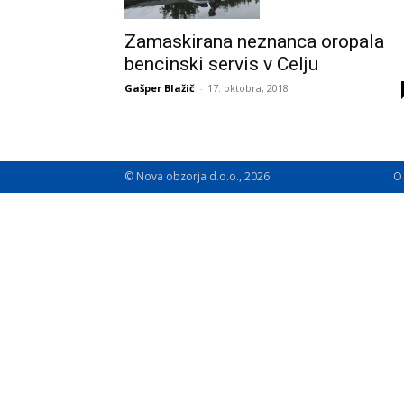
Zamaskirana neznanca oropala
bencinski servis v Celju
Gašper Blažič
-
17. oktobra, 2018
© Nova obzorja d.o.o., 2026
O 