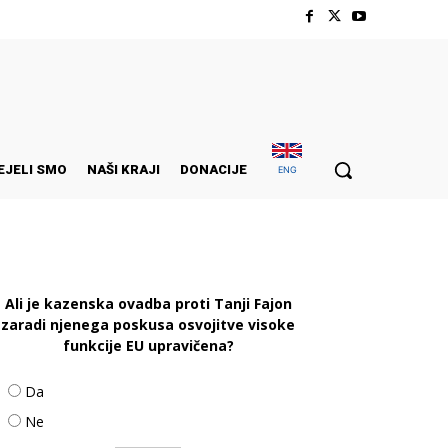
EJELI SMO
NAŠI KRAJI
DONACIJE
ENG
Ali je kazenska ovadba proti Tanji Fajon
zaradi njenega poskusa osvojitve visoke
funkcije EU upravičena?
Da
Ne