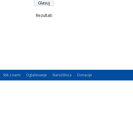
Rezultati
Stik z nami
Oglaševanje
Naročilnica
Donacije