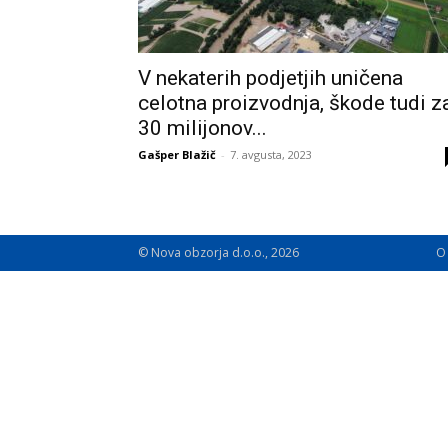
V nekaterih podjetjih uničena
celotna proizvodnja, škode tudi z
30 milijonov...
Gašper Blažič
-
7. avgusta, 2023
© Nova obzorja d.o.o., 2026
O 