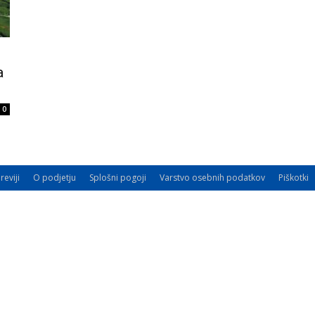
a
0
reviji
O podjetju
Splošni pogoji
Varstvo osebnih podatkov
Piškotki