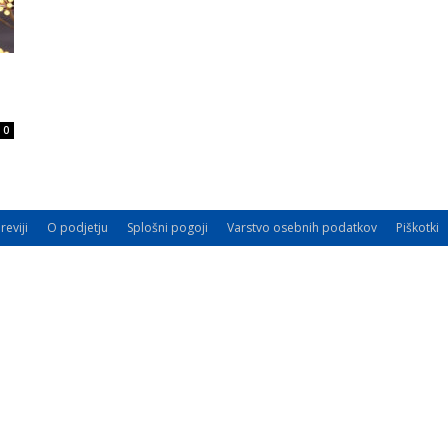
0
reviji
O podjetju
Splošni pogoji
Varstvo osebnih podatkov
Piškotki