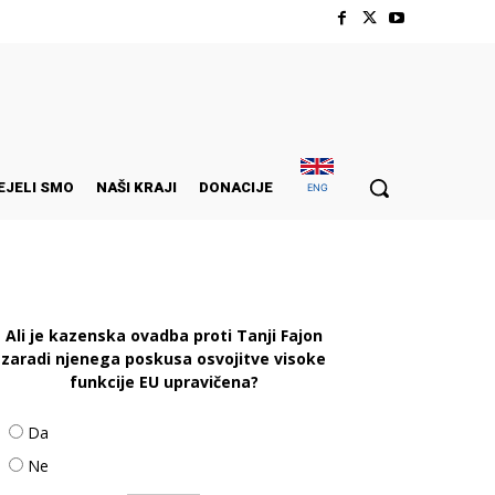
EJELI SMO
NAŠI KRAJI
DONACIJE
ENG
Ali je kazenska ovadba proti Tanji Fajon
zaradi njenega poskusa osvojitve visoke
funkcije EU upravičena?
Da
Ne