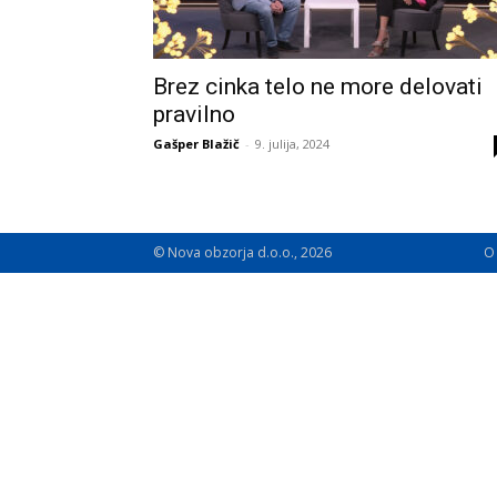
Brez cinka telo ne more delovati
pravilno
Gašper Blažič
-
9. julija, 2024
© Nova obzorja d.o.o., 2026
O 