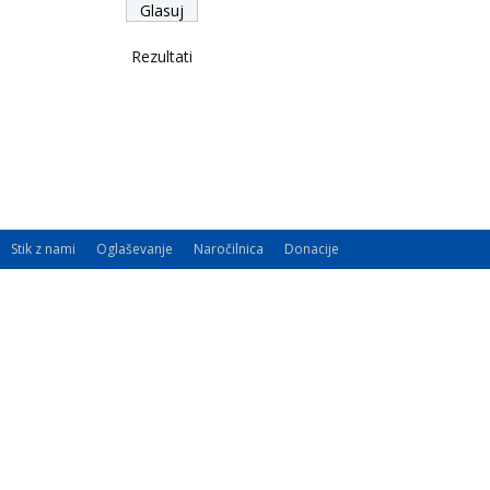
Rezultati
Stik z nami
Oglaševanje
Naročilnica
Donacije