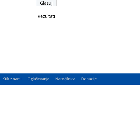
Rezultati
Stik z nami
Oglaševanje
Naročilnica
Donacije