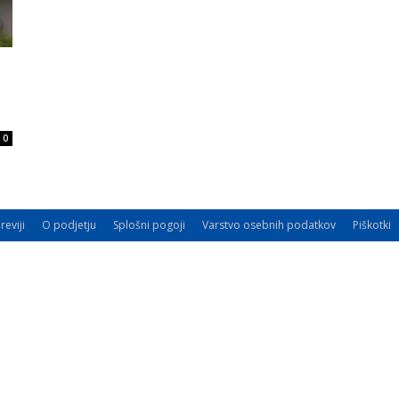
0
reviji
O podjetju
Splošni pogoji
Varstvo osebnih podatkov
Piškotki