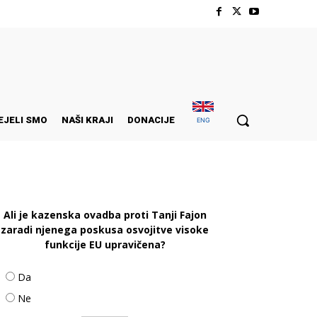
EJELI SMO
NAŠI KRAJI
DONACIJE
ENG
Ali je kazenska ovadba proti Tanji Fajon
zaradi njenega poskusa osvojitve visoke
funkcije EU upravičena?
Da
Ne