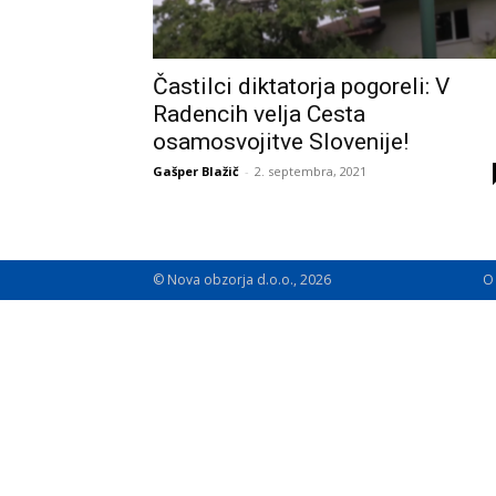
Častilci diktatorja pogoreli: V
Radencih velja Cesta
osamosvojitve Slovenije!
Gašper Blažič
-
2. septembra, 2021
© Nova obzorja d.o.o., 2026
O 