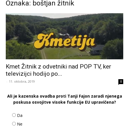
Oznaka: boštjan žitnik
Kmet Žitnik z odvetniki nad POP TV, ker
televizijci hodijo po...
-
11. oktobra, 2019
0
Ali je kazenska ovadba proti Tanji Fajon zaradi njenega
poskusa osvojitve visoke funkcije EU upravičena?
Da
Ne