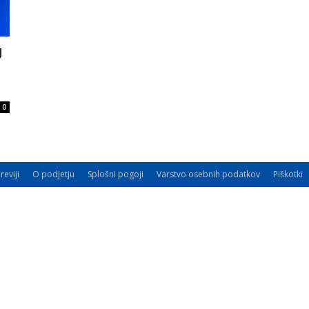
J
0
reviji
O podjetju
Splošni pogoji
Varstvo osebnih podatkov
Piškotki