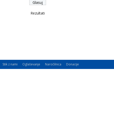
Rezultati
Stik z nami
Oglaševanje
Naročilnica
Donacije