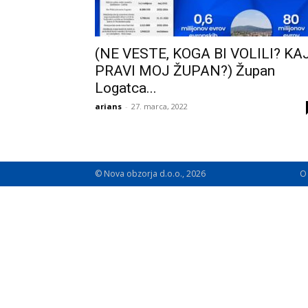
(NE VESTE, KOGA BI VOLILI? KA
PRAVI MOJ ŽUPAN?) Župan
Logatca...
arians
-
27. marca, 2022
© Nova obzorja d.o.o., 2026
O 