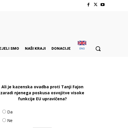
EJELI SMO
NAŠI KRAJI
DONACIJE
ENG
Ali je kazenska ovadba proti Tanji Fajon
zaradi njenega poskusa osvojitve visoke
funkcije EU upravičena?
Da
Ne