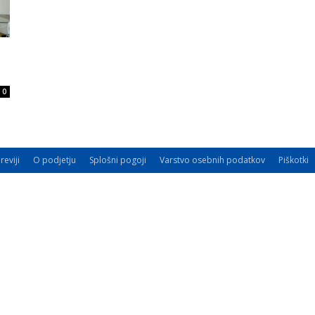
o
0
reviji
O podjetju
Splošni pogoji
Varstvo osebnih podatkov
Piškotki