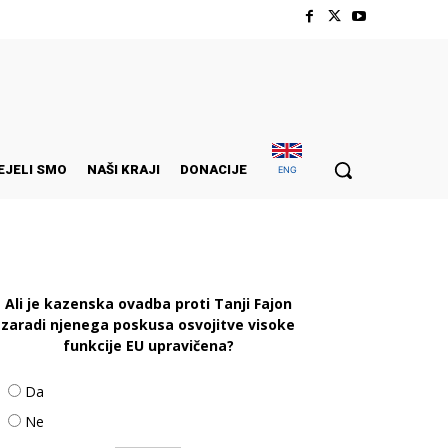
EJELI SMO
NAŠI KRAJI
DONACIJE
ENG
Ali je kazenska ovadba proti Tanji Fajon
zaradi njenega poskusa osvojitve visoke
funkcije EU upravičena?
Da
Ne