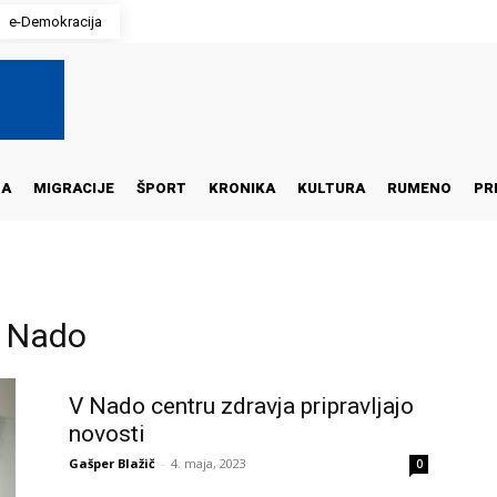
e-Demokracija
NA
MIGRACIJE
ŠPORT
KRONIKA
KULTURA
RUMENO
PR
ć Nado
V Nado centru zdravja pripravljajo
novosti
Gašper Blažič
-
4. maja, 2023
0