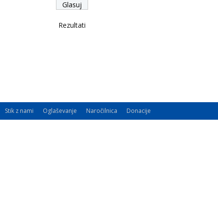
Rezultati
Stik z nami
Oglaševanje
Naročilnica
Donacije