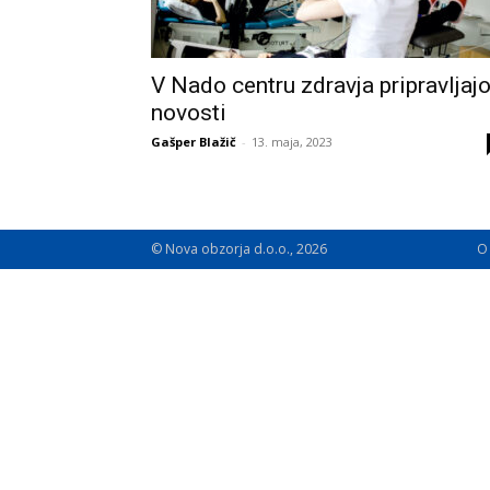
V Nado centru zdravja pripravljaj
novosti
Gašper Blažič
-
13. maja, 2023
© Nova obzorja d.o.o., 2026
O 