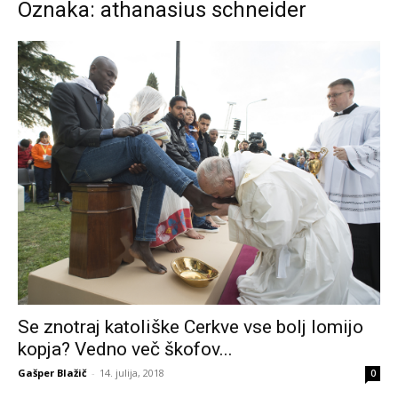
Oznaka: athanasius schneider
Se znotraj katoliške Cerkve vse bolj lomijo
kopja? Vedno več škofov...
Gašper Blažič
-
14. julija, 2018
0