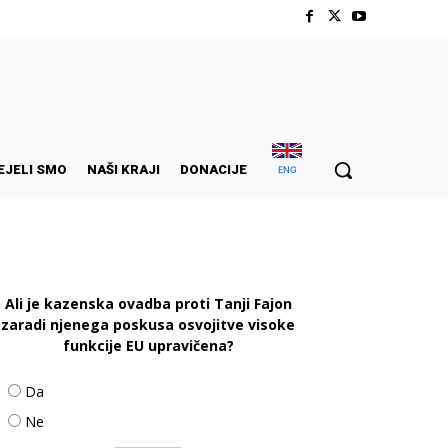
EJELI SMO
NAŠI KRAJI
DONACIJE
ENG
Ali je kazenska ovadba proti Tanji Fajon
zaradi njenega poskusa osvojitve visoke
funkcije EU upravičena?
Da
Ne