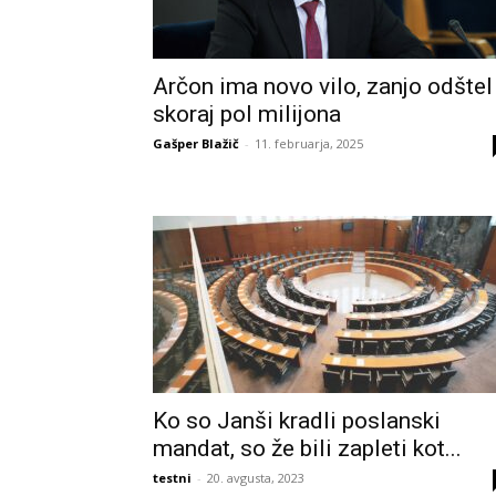
Arčon ima novo vilo, zanjo odštel
skoraj pol milijona
Gašper Blažič
-
11. februarja, 2025
Ko so Janši kradli poslanski
mandat, so že bili zapleti kot...
testni
-
20. avgusta, 2023