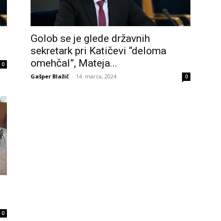
Golob se je glede državnih
sekretark pri Katičevi “deloma
omehčal”, Mateja...
0
Gašper Blažič
-
14. marca, 2024
0
0