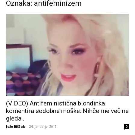
Oznaka: antifeminizem
(VIDEO) Antifeministična blondinka
komentira sodobne moške: Nihče me več ne
gleda...
Jože Biščak
-
24. januarja, 2019
0