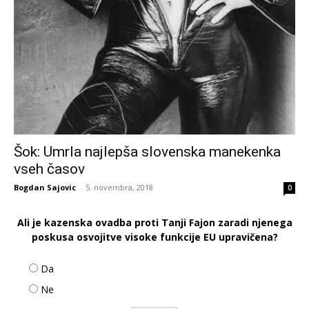
Šok: Umrla najlepša slovenska manekenka
vseh časov
Bogdan Sajovic
-
5. novembra, 2018
0
Ali je kazenska ovadba proti Tanji Fajon zaradi njenega
poskusa osvojitve visoke funkcije EU upravičena?
Da
Ne