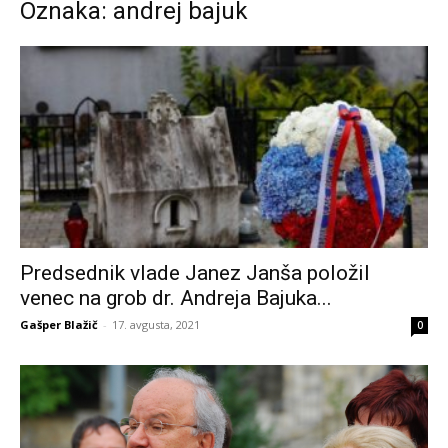
Oznaka: andrej bajuk
Predsednik vlade Janez Janša položil
venec na grob dr. Andreja Bajuka...
Gašper Blažič
-
17. avgusta, 2021
0