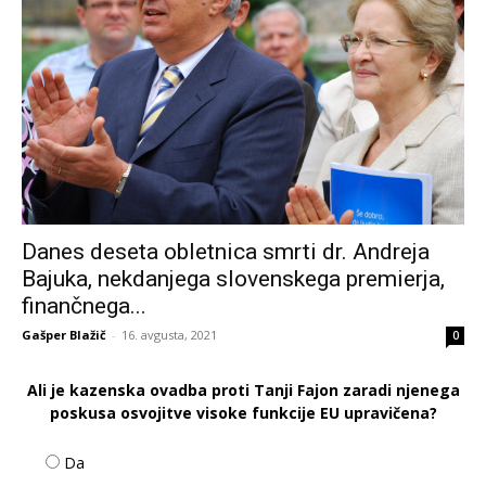
Danes deseta obletnica smrti dr. Andreja
Bajuka, nekdanjega slovenskega premierja,
finančnega...
Gašper Blažič
-
16. avgusta, 2021
0
Ali je kazenska ovadba proti Tanji Fajon zaradi njenega
poskusa osvojitve visoke funkcije EU upravičena?
Da