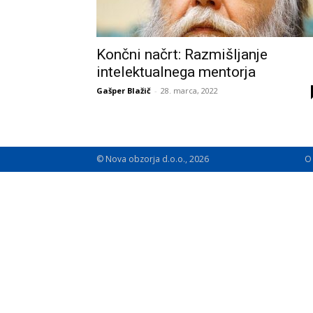
Končni načrt: Razmišljanje
intelektualnega mentorja
Gašper Blažič
-
28. marca, 2022
© Nova obzorja d.o.o., 2026
O 