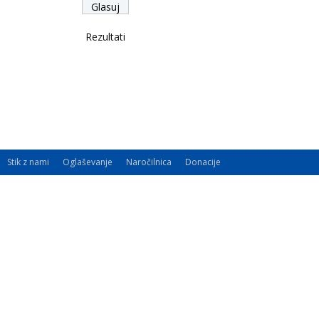
Rezultati
Stik z nami
Oglaševanje
Naročilnica
Donacije