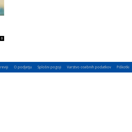
0
reviji
O podjetju
Splošni pogoji
Varstvo osebnih podatkov
Piškotki