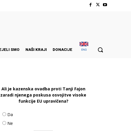
EJELI SMO
NAŠI KRAJI
DONACIJE
ENG
Ali je kazenska ovadba proti Tanji Fajon
zaradi njenega poskusa osvojitve visoke
funkcije EU upravičena?
Da
Ne