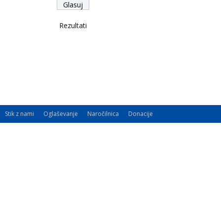
Rezultati
Stik z nami
Oglaševanje
Naročilnica
Donacije