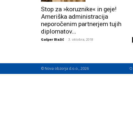
Stop za »koruznike« in geje!
Ameriška administracija
neporočenim partnerjem tujih
diplomatov...
Gašper Blažič
-
3. oktobra, 2018
© Nova obzorja d.o.o., 2026
O 