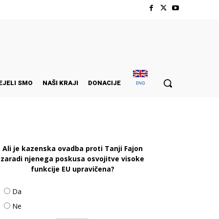
EJELI SMO
NAŠI KRAJI
DONACIJE
ENG
Ali je kazenska ovadba proti Tanji Fajon
zaradi njenega poskusa osvojitve visoke
funkcije EU upravičena?
Da
Ne