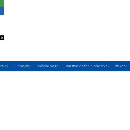
0
reviji
O podjetju
Splošni pogoji
Varstvo osebnih podatkov
Piškotki