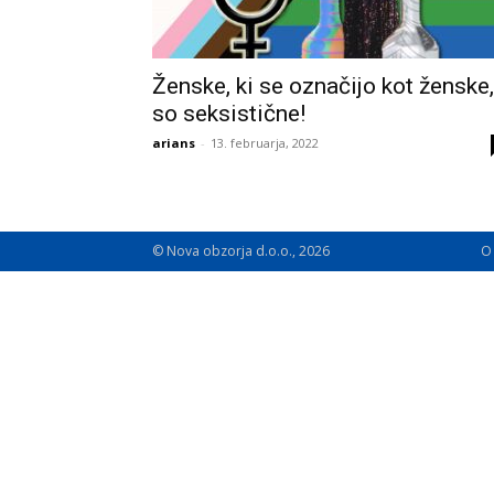
Ženske, ki se označijo kot ženske,
so seksistične!
arians
-
13. februarja, 2022
© Nova obzorja d.o.o., 2026
O 