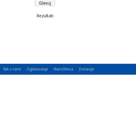
Rezultati
Stik z nami
Oglaševanje
Naročilnica
Donacije