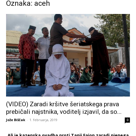
Oznaka: aceh
(VIDEO) Zaradi kršitve šeriatskega prava
prebičali najstnika, voditelj izjavil, da so...
Jože Biščak
-
1. februarja, 2019
0
Ali je kazenska ovadba proti Tanji Fajon zaradi njenega