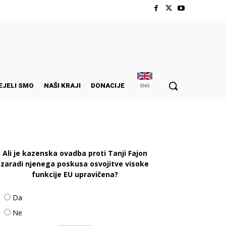
EJELI SMO
NAŠI KRAJI
DONACIJE
ENG
Ali je kazenska ovadba proti Tanji Fajon
zaradi njenega poskusa osvojitve visoke
funkcije EU upravičena?
Da
Ne