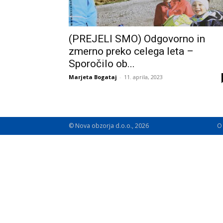
(PREJELI SMO) Odgovorno in
zmerno preko celega leta –
Sporočilo ob...
Marjeta Bogataj
-
11. aprila, 2023
© Nova obzorja d.o.o., 2026
O 