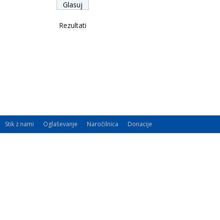
Rezultati
Stik z nami
Oglaševanje
Naročilnica
Donacije