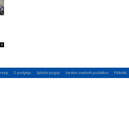
0
reviji
O podjetju
Splošni pogoji
Varstvo osebnih podatkov
Piškotki